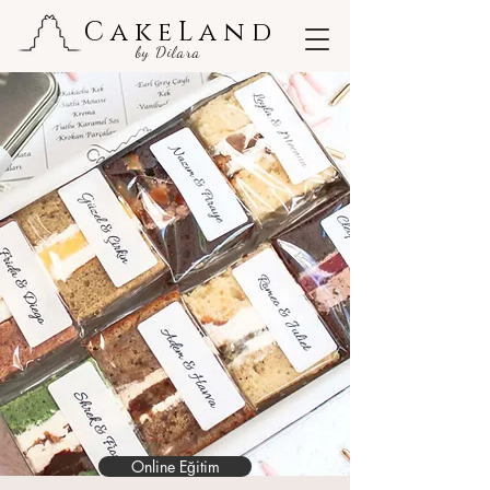
CakeLand
by Dilara
Online Eğitim