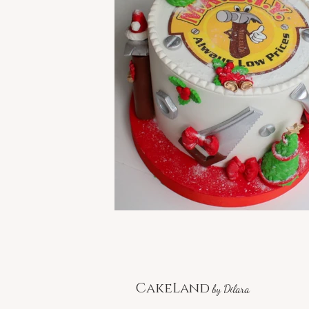
CakeLand
by Dilara