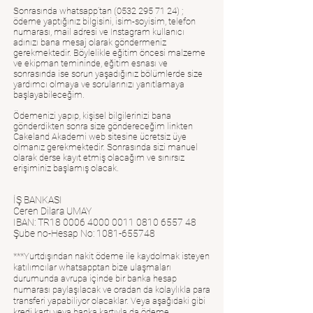
Sonrasında whatsapp’tan
(0532 295 71 24)
;
ödeme yaptığınız bilgisini, isim-soyisim, telefon
numarası, mail adresi ve Instagram kullanıcı
adınızı bana mesaj olarak göndermeniz
gerekmektedir. Böylelikle eğitim öncesi malzeme
ve ekipman temininde, eğitim esnası ve
sonrasında ise sorun yaşadığınız bölümlerde size
yardımcı olmaya ve sorularınızı yanıtlamaya
başlayabileceğim.
Ödemenizi yapıp, kişisel bilgilerinizi bana
gönderdikten sonra size göndereceğim linkten
Cakeland Akademi web sitesine ücretsiz üye
olmanız gerekmektedir. Sonrasında sizi manuel
olarak derse kayıt etmiş olacağım ve sınırsız
erişiminiz başlamış olacak.
İŞ BANKASI
Ceren Dilara UMAY
IBAN: TR18
0006 4000 0011 0810
6557 48
Şube no-Hesap No:
1081-655748
***Yurtdışından nakit ödeme ile kaydolmak isteyen
katılımcılar whatsapptan bize ulaşmaları
durumunda avrupa içinde bir banka hesap
numarası paylaşılacak ve oradan da kolaylıkla para
transferi yapabiliyor olacaklar. Veya aşağıdaki gibi
kredi kartı veya banka kartıyla da ödeme