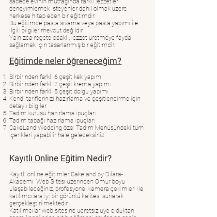
sadece evinin mutfağında farklı lezzetler
deneyimlemek isteyenler dahil olmak üzere
herkese hitap eden bir eğitimdir.
Bu eğitimde pasta sıvama veya pasta yapımı ile
ilgili bilgiler mevcut değildir.
Yalnızca reçete odaklı, lezzet üretmeye fayda
sağlamak için tasarlanmış bir eğitimdir.
Eğitimde neler öğreneceğim?
Birbirinden farklı 6 çeşit kek yapımı
Birbirinden farklı 7 çeşit krema yapımı
Birbirinden farklı 5 çeşit dolgu yapımı
Kendi tariflerinizi hazırlama ve çeşitlendirme için
detaylı bilgiler
Tadım kutusu hazırlama ipuçları
Tadım tabağı hazırlama ipuçları
CakeLand Wedding özel Tadım Menüsündeki tüm
içerikleri yapabilir hale geleceksiniz.
Kayıtlı Online Eğitim Nedir?
Kayıtlı online eğitimler Cakeland by Dilara-
Akademi Web Sitesi üzerinden Ömür boyu
ulaşabileceğiniz, profesyonel kamera çekimleri ile
katılımcılara iyi bir görüntü kalitesi sunarak
gerçekleştirilmektedir.
Katılımcılar web sitesine ücretsiz üye olduktan