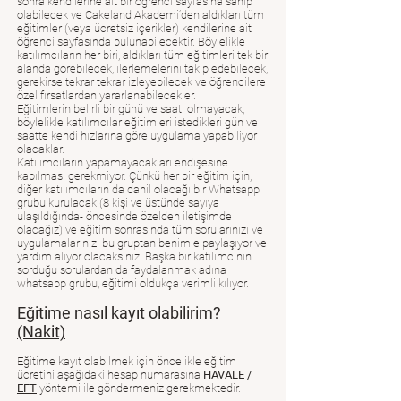
sonra kendilerine ait bir öğrenci sayfasına sahip
olabilecek ve Cakeland Akademi’den aldıkları tüm
eğitimler (veya ücretsiz içerikler) kendilerine ait
öğrenci sayfasında bulunabilecektir. Böylelikle
katılımcıların her biri, aldıkları tüm eğitimleri tek bir
alanda görebilecek, ilerlemelerini takip edebilecek,
gerekirse tekrar tekrar izleyebilecek ve öğrencilere
özel fırsatlardan yararlanabilecekler.
Eğitimlerin belirli bir günü ve saati olmayacak,
böylelikle katılımcılar eğitimleri istedikleri gün ve
saatte kendi hızlarına göre uygulama yapabiliyor
olacaklar.
Katılımcıların yapamayacakları endişesine
kapılması gerekmiyor. Çünkü her bir eğitim için,
diğer katılımcıların da dahil olacağı bir Whatsapp
grubu kurulacak (8 kişi ve üstünde sayıya
ulaşıldığında- öncesinde özelden iletişimde
olacağız) ve eğitim sonrasında tüm sorularınızı ve
uygulamalarınızı bu gruptan benimle paylaşıyor ve
yardım alıyor olacaksınız. Başka bir katılımcının
sorduğu sorulardan da faydalanmak adına
whatsapp grubu, eğitimi oldukça verimli kılıyor.
Eğitime nasıl kayıt olabilirim?
(Nakit)
Eğitime kayıt olabilmek için öncelikle eğitim
ücretini aşağıdaki hesap numarasına
HAVALE /
EFT
yöntemi ile göndermeniz gerekmektedir.