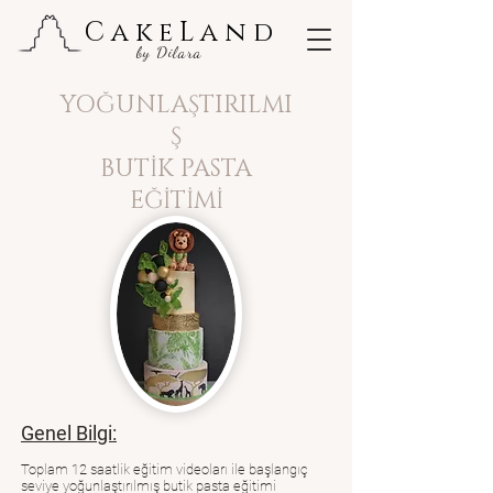
CakeLand
by Dilara
YOĞUNLAŞTIRILMI
Ş
BUTİK PASTA
EĞİTİMİ
Genel Bilgi:
Toplam 12 saatlik eğitim videoları ile başlangıç
seviye yoğunlaştırılmış butik pasta eğitimi