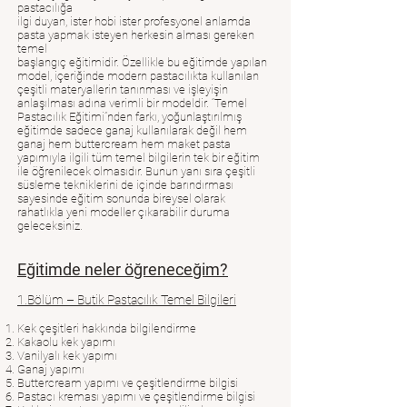
pastacılığa
ilgi duyan, ister hobi ister profesyonel anlamda
pasta yapmak isteyen herkesin alması gereken
temel
başlangıç eğitimidir. Özellikle bu eğitimde yapılan
model, içeriğinde modern pastacılıkta kullanılan
çeşitli materyallerin tanınması ve işleyişin
anlaşılması adına verimli bir modeldir. “Temel
Pastacılık Eğitimi”nden farkı, yoğunlaştırılmış
eğitimde sadece ganaj kullanılarak değil hem
ganaj hem buttercream hem maket pasta
yapımıyla ilgili tüm temel bilgilerin tek bir eğitim
ile öğrenilecek olmasıdır. Bunun yanı sıra çeşitli
süsleme tekniklerini de içinde barındırması
sayesinde eğitim sonunda bireysel olarak
rahatlıkla yeni modeller çıkarabilir duruma
geleceksiniz.
Eğitimde neler öğreneceğim?
1.Bölüm – Butik Pastacılık Temel Bilgileri
Kek çeşitleri hakkında bilgilendirme
Kakaolu kek yapımı
Vanilyalı kek yapımı
Ganaj yapımı
Buttercream yapımı ve çeşitlendirme bilgisi
Pastacı kreması yapımı ve çeşitlendirme bilgisi