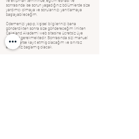
ve ekipman temininde, eğitim esnası ve
sonrasında ise sorun yaşadığınız bölümlerde size
yardımcı olmaya ve sorularınızı yanıtlamaya
başlayabileceğim.
Ödemenizi yapıp, kişisel bilgilerinizi bana
gönderdikten sonra size göndereceğim linkten
Cakeland Akademi web sitesine ücretsiz üye
olmanız gerekmektedir. Sonrasında sizi manuel
olarak derse kayıt etmiş olacağım ve sınırsız
erişiminiz başlamış olacak.
İŞ BANKASI
Ceren Dilara UMAY
IBAN: TR18
0006 4000 0011 0810
6557 48
Şube no-Hesap No:
1081-655748
***Yurtdışından nakit ödeme ile kaydolmak isteyen
katılımcılar whatsapptan bize ulaşmaları
durumunda avrupa içinde bir banka hesap
numarası paylaşılacak ve oradan da kolaylıkla para
transferi yapabiliyor olacaklar. Veya aşağıdaki gibi
kredi kartı veya banka kartıyla da ödeme
yapabilecekler.
Eğitime nasıl kayıt olabilirim? (Kredi
Kartı ile Ödeme)