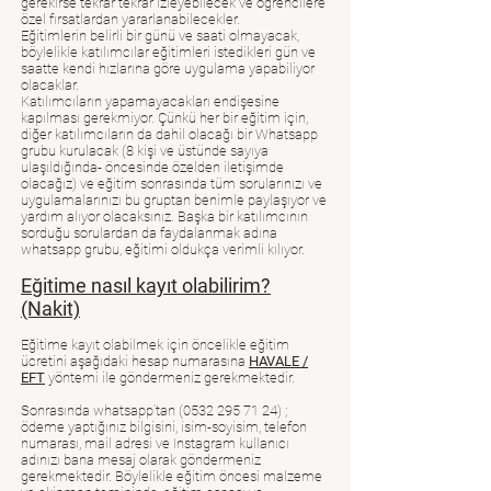
gerekirse tekrar tekrar izleyebilecek ve öğrencilere
özel fırsatlardan yararlanabilecekler.
Eğitimlerin belirli bir günü ve saati olmayacak,
böylelikle katılımcılar eğitimleri istedikleri gün ve
saatte kendi hızlarına göre uygulama yapabiliyor
olacaklar.
Katılımcıların yapamayacakları endişesine
kapılması gerekmiyor. Çünkü her bir eğitim için,
diğer katılımcıların da dahil olacağı bir Whatsapp
grubu kurulacak (8 kişi ve üstünde sayıya
ulaşıldığında- öncesinde özelden iletişimde
olacağız) ve eğitim sonrasında tüm sorularınızı ve
uygulamalarınızı bu gruptan benimle paylaşıyor ve
yardım alıyor olacaksınız. Başka bir katılımcının
sorduğu sorulardan da faydalanmak adına
whatsapp grubu, eğitimi oldukça verimli kılıyor.
Eğitime nasıl kayıt olabilirim?
(Nakit)
Eğitime kayıt olabilmek için öncelikle eğitim
ücretini aşağıdaki hesap numarasına
HAVALE /
EFT
yöntemi ile göndermeniz gerekmektedir.
Sonrasında whatsapp’tan
(0532 295 71 24)
;
ödeme yaptığınız bilgisini, isim-soyisim, telefon
numarası, mail adresi ve Instagram kullanıcı
adınızı bana mesaj olarak göndermeniz
gerekmektedir. Böylelikle eğitim öncesi malzeme