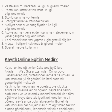
Pastaların muhafazası ile ilgili bilgilendirmeler
Pasta kutulama ve teslimat ile ilgili
bilgilendirmeler
Stoklu çalışma yöntemleri
Fotoğraflama ve rötuş teknikleri
Maliyet hesabı ve satış fiyatları ile ilgili
bilgilendirmeler
Atölye açmak veya evden çalışmak isteyenler için
yasal çalışma bilgilendirmesi
Yeni model tasarımı yapmak için gerekli bilgiler
Müşteri iletişimi hakkında bilgilendirmeler
Sosyal medya kullanımı
Kayıtlı Online Eğitim Nedir?
Kayıtlı online eğitimler Cakeland by Dilara-
Akademi Web Sitesi üzerinden Ömür boyu
ulaşabileceğiniz, profesyonel kamera çekimleri ile
katılımcılara iyi bir görüntü kalitesi sunarak
gerçekleştirilmektedir.
Katılımcılar web sitesine ücretsiz üye olduktan
sonra kendilerine ait bir öğrenci sayfasına sahip
olabilecek ve Cakeland Akademi’den aldıkları tüm
eğitimler (veya ücretsiz içerikler) kendilerine ait
öğrenci sayfasında bulunabilecektir. Böylelikle
katılımcıların her biri, aldıkları tüm eğitimleri tek bir
alanda görebilecek, ilerlemelerini takip edebilecek,