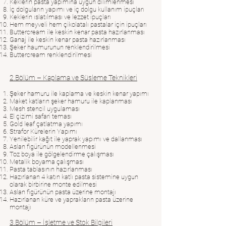
Keklerin pasta yapımına uygun dilimlenmesi
İç dolguların yapımı ve iç dolgu kullanım ipuçları
Keklerin ıslatılması ve lezzet ipuçları
Hem meyveli hem çikolatalı pastalar için ipuçları
Buttercream ile keskin kenar pasta hazırlanması
Ganaj ile keskin kenar pasta hazırlanması
Şeker haumurunun renklendirilmesi
Buttercream renklendirilmesi
2.Bölüm – Kaplama ve Süsleme Teknikleri
Şeker hamuru ile kaplama ve keskin kenar yapımı
Maket katların şeker hamuru ile kaplanması
Mesh stencil uygulaması
El çizimi safari teması
Gold leaf çatlatma yapımı
Strafor Kürelerin Yapımı
Yenilebilir kağıt ile yaprak yapımı ve dallanması
Aslan figürünün modellenmesi
Toz boya ile gölgelendirme çalışması
Metalik boyama çalışması
Pasta tablasının hazırlanması
Hazırlanan 4 katın katlı pasta sistemine uygun
olarak birbirine monte edilmesi
Aslan figürünün pasta üzerine montajı
Hazırlanan küre ve yaprakların pasta üzerine
montajı
3.Bölüm – İşletme ve Stok Bilgileri