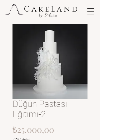
CakeLand
by Dilara
Düğün Pastası
Eğitimi-2
Fiyat
₺25.000,00