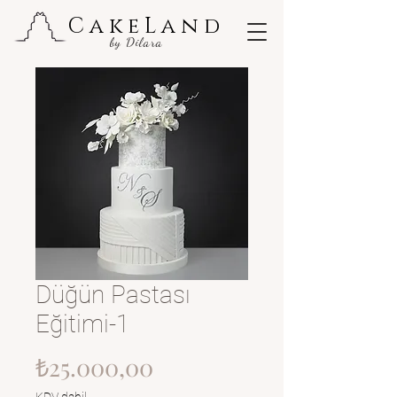
CakeLand
by Dilara
Düğün Pastası
Eğitimi-1
Fiyat
₺25.000,00