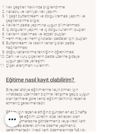
Kek çeşitleri hakkında bilgilendirme
Kakaolu ve vanilyalı kek yapımı
1 çeşit buttercream ve dolgu kreması yapımı ve
çeşitlendirme bilgisi
Keklerin pasta yapımına uygun dilimlenmesi
İç dolguların yapımı ve iç dolgu kullanım ipuçları
Keklerin ıslatılması ve lezzet ipuçları
Hem meyveli hem çikolatalı pastalar için ipuçları
Buttercream ile keskin kenar çıplak pasta
hazırlanması
doğru katlandırma tekniğinin öğrenilmesi
Canlı ve kuru çiçeklerin pasta üzerine gıdaya
uygun şekilde yerleşimi
Çiçek aranjmanı kullanımı
Eğitime nasıl kayıt olabilirim?
Bireysel atölye eğitimlerine kayıt olmak için
whatsapp üzerinden bizimle iletişime geçip uygun
olan tarihlere göre kendi eğitim tarihinizi rezerve
etmeniz gerekmektedir.
Eğitim için rezerve ettiğiniz günden en az 2 hafta
öncesinde eğitim ücretini size iletilecek olan
hesap numarasına göndermeniz veya kredi kartı
linki talep ederek online ödeme yapmanız
gerekmektedir. (kredi kartı ödemelerinde %8 kdv