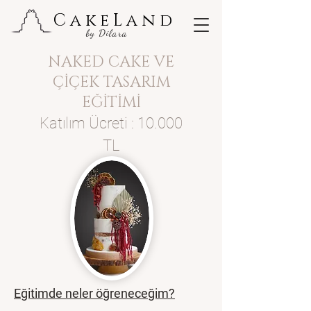
CakeLand
by Dilara
NAKED CAKE VE
ÇİÇEK TASARIM
EĞİTİMİ
Katılım Ücreti : 10.000
TL
Eğitimde neler öğreneceğim?