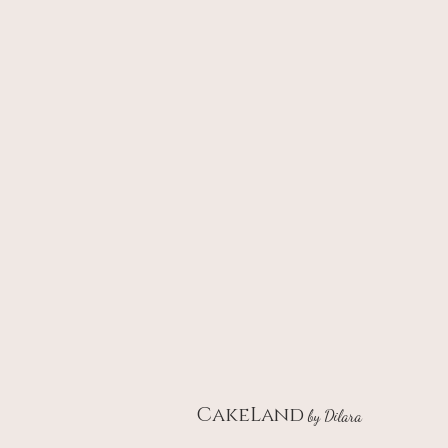
CakeLand
by Dilara