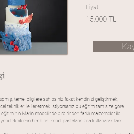
Fiyat
15.000 TL
Kay
gi
yapmış, temel bilgilere sahipsiniz fakat kendinizi geliştirmek, 
cel teknikler ile ilerletmek istiyorsanız bu eğitim tam size göre. 
 eğitiminin Marin modelinde birbirinden farklı malzemeler ile 
eni tekniklerin her birini kendi pastalarınızda kullanarak fark 