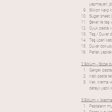
yapmayan, jöl
Silikon kalıp 
Sugar sheet (
Şeker ile taş 
Oyuk pasta ve
Taş / Duvar 
Taş üzeri ka
Duvar dokusu
Parlak yaprak
2.Bölüm - Sözel bi
Gerçek pasta 
Katlı pasta tek
Kek, krema ve
detaylı yazılı i
3.Bölüm – İşletme 
Pastaların muh