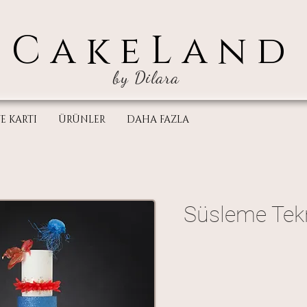
CakeLand
by Dilara
E KARTI
ÜRÜNLER
DAHA FAZLA
Süsleme Tekni