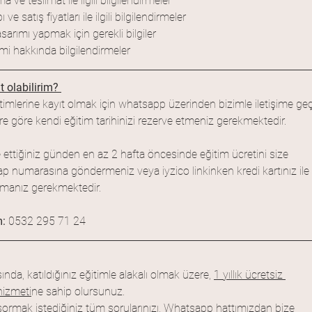
 ve teslimat ile ilgili bilgilendirmeler
ve satış fiyatları ile ilgili bilgilendirmeler
sarımı yapmak için gerekli bilgiler
imi hakkında bilgilendirmeler
t olabilirim? 
itimlerine kayıt olmak için whatsapp üzerinden bizimle iletişime geç
re göre kendi eğitim tarihinizi rezerve etmeniz gerekmektedir. 
e ettiğiniz günden en az 2 hafta öncesinde eğitim ücretini size 
sap numarasına göndermeniz veya iyzico linkinken kredi kartınız ile 
manız gerekmektedir.
: 
0532 295 71 24 
nda, katıldığınız eğitimle alakalı olmak üzere, 
1 yıllık ücretsiz 
hizmeti
ne sahip olursunuz.
li sormak istediğiniz tüm sorularınızı, Whatsapp hattımızdan bize 