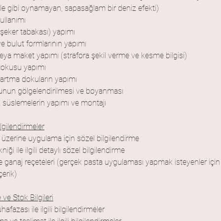
e gibi oynamayan, sapasağlam bir deniz efekti)
kullanımı
şeker tabakası) yapımı
ve bulut formlarının yapımı
ya maket yapımı (strafora şekil verme ve kesme bilgisi)
dokusu yapımı
bartma dokuların yapımı
nun gölgelendirilmesi ve boyanması
 süslemelerin yapımı ve montajı
lgilendirmeler
üzerine uygulama için sözel bilgilendirme
niği ile ilgili detaylı sözel bilgilendirme
 ganaj reçeteleri (gerçek pasta uygulaması yapmak isteyenler için
çerik)
ve Stok Bilgileri
afazası ile ilgili bilgilendirmeler