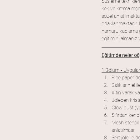
Süsleme teknikleri 
kek ve krema reçet
sözel anlatılmakta
odaklanmaktadır. B
hamuru kaplama gi
eğitimini almanız 
Eğitimde neler ö
1.Bölüm - Uygulam
Rice paper de
Balıkların el
Altın varak 
Jöleden krist
Glow dust (ye
Sıfırdan kend
Mesh stencil 
anlatılması
Sert jöle ile