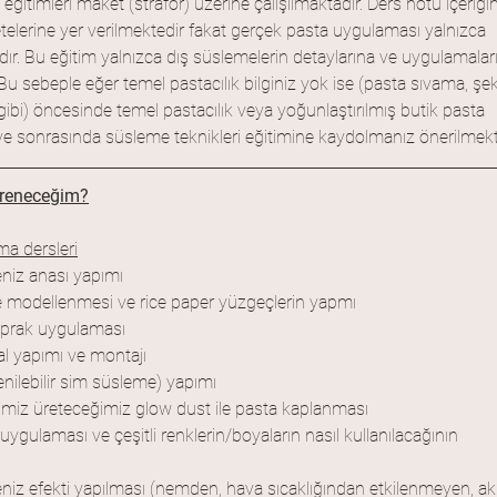
eğitimleri maket (strafor) üzerine çalışılmaktadır. Ders notu içeriği
elerine yer verilmektedir fakat gerçek pasta uygulaması yalnızca 
dır. Bu eğitim yalnızca dış süslemelerin detaylarına ve uygulamalar
u sebeple eğer temel pastacılık bilginiz yok ise (pasta sıvama, şek
bi) öncesinde temel pastacılık veya yoğunlaştırılmış butik pasta 
ve sonrasında süsleme teknikleri eğitimine kaydolmanız önerilmekt
ğreneceğim?
a dersleri
niz anası yapımı
 ile modellenmesi ve rice paper yüzgeçlerin yapmı
yaprak uygulaması
al yapımı ve montajı
nilebilir sim süsleme) yapımı
imiz üreteceğimiz glow dust ile pasta kaplanması
uygulaması ve çeşitli renklerin/boyaların nasıl kullanılacağının 
 deniz efekti yapılması (nemden, hava sıcaklığından etkilenmeyen, a