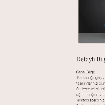
Detaylı Bil
Genel Bilgi:
Pastacılığa giriş 
tasarımlarınızı gün
Süsleme teknikleri
öğreneceğiniz yepy
yaratabileceksiniz.