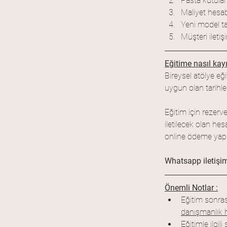
Pasta kutulama
Maliyet hesabı 
Yeni model ta
Müşteri iletiş
Eğitime nasıl kayı
Bireysel atölye eğ
uygun olan tarihle
Eğitim için rezerv
iletilecek olan he
online ödeme yap
Whatsapp iletişim
Önemli Notlar :
Eğitim sonrası
danışmanlık 
Eğitimle ilgi