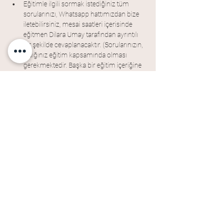
Eğitimle ilgili sormak istediğiniz tüm 
sorularınızı, Whatsapp hattımızdan bize 
iletebilirsiniz, mesai saatleri içerisinde 
eğitmen Dilara Umay tarafından ayrıntılı 
bir şekilde cevaplanacaktır. (Sorularınızın, 
aldığınız eğitim kapsamında olması 
gerekmektedir. Başka bir eğitim içeriğine 
giren sorular cevaplanamayacaktır.)
Eğitim sonunda 
CakeLand Academy 
Katılım Sertifikası
 verilecektir.
Eğitmen
Dilara Umay
Önceki
Sonraki