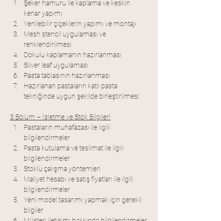
Şeker hamuru ile kaplama ve keskin 
kenar yapımı
Yenilebilir çiçeklerin yapımı ve montajı
Mesh stencil uygulaması ve 
renklendirilmesi
Dokulu kaplamanın hazırlanması
Silver leaf uygulaması
Pasta tablasının hazırlanması
Hazırlanan pastaların katlı pasta 
tekniğinde uygun şekilde birleştirilmesi
3.Bölüm – İşletme ve Stok Bilgileri
Pastaların muhafazası ile ilgili 
bilgilendirmeler
Pasta kutulama ve teslimat ile ilgili 
bilgilendirmeler
Stoklu çalışma yöntemleri
Maliyet hesabı ve satış fiyatları ile ilgili 
bilgilendirmeler
Yeni model tasarımı yapmak için gerekli 
bilgiler
Müşteri iletişimi hakkında bilgilendirmeler