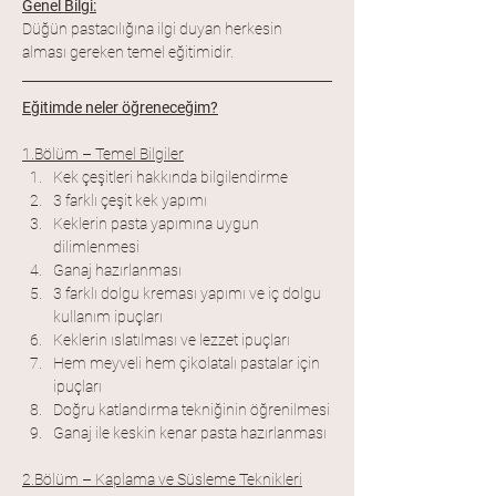
Genel Bilgi:
Düğün pastacılığına ilgi duyan herkesin 
alması gereken temel eğitimidir. 
Eğitimde neler öğreneceğim?
1.Bölüm – Temel Bilgiler
Kek çeşitleri hakkında bilgilendirme
3 farklı çeşit kek yapımı
Keklerin pasta yapımına uygun 
dilimlenmesi
Ganaj hazırlanması
3 farklı dolgu kreması yapımı ve iç dolgu 
kullanım ipuçları
Keklerin ıslatılması ve lezzet ipuçları
Hem meyveli hem çikolatalı pastalar için 
ipuçları
Doğru katlandırma tekniğinin öğrenilmesi
Ganaj ile keskin kenar pasta hazırlanması
2.Bölüm – Kaplama ve Süsleme Teknikleri