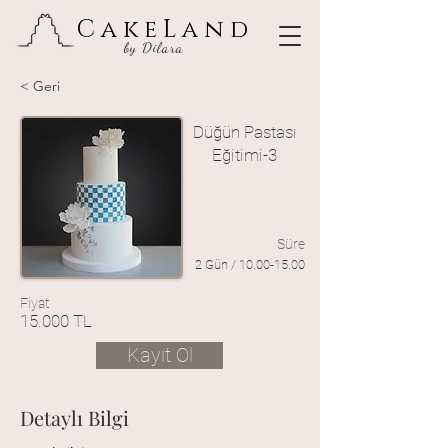
CakeLand
by Dilara
< Geri
Düğün Pastası
Eğitimi-3
Süre
2 Gün /
10.00-15.00
Fiyat
15.000 TL
Kayıt Ol
Detaylı Bilgi