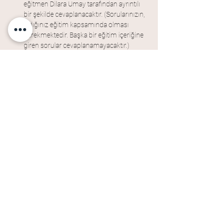
eğitmen Dilara Umay tarafından ayrıntılı 
bir şekilde cevaplanacaktır. (Sorularınızın, 
aldığınız eğitim kapsamında olması 
gerekmektedir. Başka bir eğitim içeriğine 
giren sorular cevaplanamayacaktır.)
Eğitim sonunda 
CakeLand Academy 
Katılım Sertifikası
 verilecektir.
Eğitmen
Dilara Umay
Önceki
Sonraki