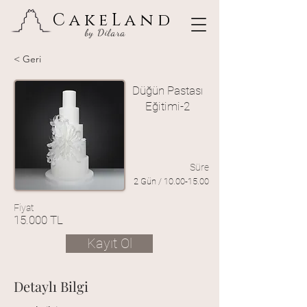
CakeLand
by Dilara
< Geri
Düğün Pastası
Eğitimi-2
Süre
2 Gün /
10.00-15.00
Fiyat
15.000 TL
Kayıt Ol
Detaylı Bilgi