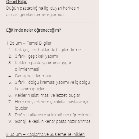
Genel Bilgi:
Düğün pastacılığına ilgi duyan herkesin 
alması gereken temel eğitimidir. 
Eğitimde neler öğreneceğim?
1.Bölüm – Temel Bilgiler
Kek çeşitleri hakkında bilgilendirme
3 farklı çeşit kek yapımı
Keklerin pasta yapımına uygun 
dilimlenmesi
Ganaj hazırlanması
3 farklı dolgu kreması yapımı ve iç dolgu 
kullanım ipuçları
Keklerin ıslatılması ve lezzet ipuçları
Hem meyveli hem çikolatalı pastalar için 
ipuçları
Doğru katlandırma tekniğinin öğrenilmesi
Ganaj ile keskin kenar pasta hazırlanması
2.Bölüm – Kaplama ve Süsleme Teknikleri